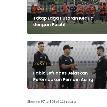
2026-01-21
Tatap Laga Putaran Kedua
dengan Positif
2026-01-19
Fabio Lefundes Jelaskan
Perombakan Pemain Asing
Showing
97
to
108
of
116
results