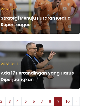
2026-01-17
Strategi Menuju Putaran Kedua
Super League
2026-01-11
Ada 17 Pertandingan yang Harus
Diperjuangkan
2
3
4
5
6
7
8
9
10
›