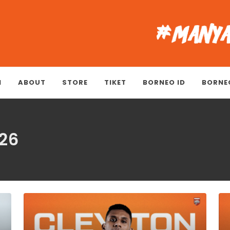
M
ABOUT
STORE
TIKET
BORNEO ID
BORNE
26