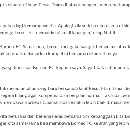
i kekuatan Skuad Pesut Etam di atas lapangan. Ia pun berhar
gukan lagi kemampuan dia. Apalagi, dia sudah cukup lama di sini.
moga Terens bisa semakin tajam di lapangan," ucap Nabil.
orneo FC Samarinda, Terens mengaku sangat bersyukur atas k
tuk kembali melanjutkan kompetisi bersama rekan setimnya.
n yang diberikan Borneo FC kepada saya. Saya tidak sabar untu
tuk memulai tahun yang baru bersama Skuat Pesut Etam tahun de
segera hilang agar kompetisi bisa berjalan normal. Tak lupa, pem
sa membawa Borneo FC Samarinda semakin lebih baik di masa me
kita berusaha dan bekerja keras bersama tim kebanggaan kita Bo
ar kita sama-sama bisa membawa Borneo FC ke arah yang lebih ba