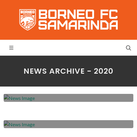
NEWS ARCHIVE - 2020
2020-10-06
Andika Pilih Tetap Bertahan di
Samarinda
2020-10-05
Skuad Pesut Etam Perpanjang Waktu
Libur
2020-10-04
Sultan Samma Berharap Solusi yang