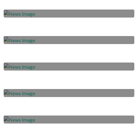
Terbaik
2020-10-02
Kerugian Borneo FC Samarinda Atas
Penundaan Kompetisi
2020-10-01
Borneo FC Jalin Kerja Sama dengan
Pekanbaru United
2020-10-01
Skuad Pesut Etam Libur Sejenak
2020-09-30
Tetap Berlatih Meski Liga 1 Tertunda Lagi
2020-09-29