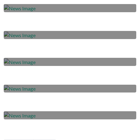
Kekecewaan Borneo FC Liga 1 Ditunda
2020-09-28
Jalani Swab Test Sebelum Bertolak ke
Madura
2020-09-27
Siapkan Diri Jelang Liga 1 Bergulir
2020-09-26
Jadwal Laga Alami Perubahan
2020-09-25
Fokuskan Diri untuk Kembali
Berkompetisi