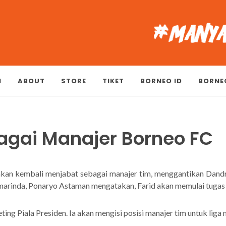
M
ABOUT
STORE
TIKET
BORNEO ID
BORNE
bagai Manajer Borneo FC
 akan kembali menjabat sebagai manajer tim, menggantikan Dandri 
arinda, Ponaryo Astaman mengatakan, Farid akan memulai tugas b
ng Piala Presiden. Ia akan mengisi posisi manajer tim untuk liga 