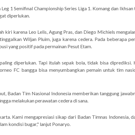
aga Leg 1 Semifinal Championship Series Liga 1. Komang dan Ikhs
gat diperlukan.
h kiri karena Leo Lelis, Agung Pras, dan Diego Michiels mengala
itinggalkan Wiljan Pluim, juga karena cedera. Pada beberapa pe
usi yang positif pada permainan Pesut Etam.
paling diperlukan. Tapi itulah sepak bola, tidak bisa diprediks
orneo FC bangga bisa menyumbangkan pemain untuk tim nasio
ut, Badan Tim Nasional Indonesia memberikan tanggung jawabn
ingga melakukan perawatan cedera di sana.
arta. Kami mengapresiasi sikap dari Badan Timnas Indonesia, 
lam kondisi bugar," lanjut Ponaryo.