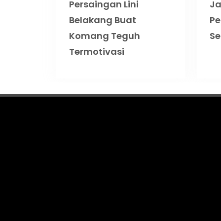
Persaingan Lini
Ja
Belakang Buat
Pe
Komang Teguh
S
Termotivasi