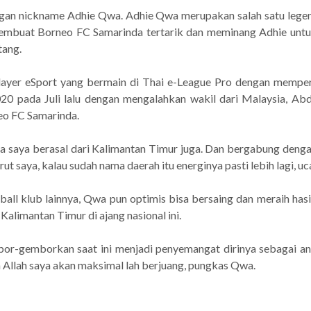
ngan nickname Adhie Qwa. Adhie Qwa merupakan salah satu legen
membuat Borneo FC Samarinda tertarik dan meminang Adhie untuk
tang.
 player eSport yang bermain di Thai e-League Pro dengan mempe
020 pada Juli lalu dengan mengalahkan wakil dari Malaysia, A
eo FC Samarinda.
a saya berasal dari Kalimantan Timur juga. Dan bergabung denga
ut saya, kalau sudah nama daerah itu energinya pasti lebih lagi, u
ball klub lainnya, Qwa pun optimis bisa bersaing dan meraih hasi
imantan Timur di ajang nasional ini.
-gemborkan saat ini menjadi penyemangat dirinya sebagai anak 
a Allah saya akan maksimal lah berjuang, pungkas Qwa.