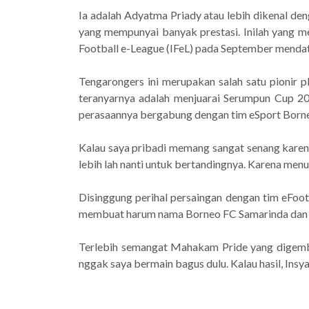
Ia adalah Adyatma Priady atau lebih dikenal de
yang mempunyai banyak prestasi. Inilah yang 
Football e-League (IFeL) pada September menda
Tengarongers ini merupakan salah satu pionir
teranyarnya adalah menjuarai Serumpun Cup 2
perasaannya bergabung dengan tim eSport Born
Kalau saya pribadi memang sangat senang karen
lebih lah nanti untuk bertandingnya. Karena menur
Disinggung perihal persaingan dengan tim eFoot
membuat harum nama Borneo FC Samarinda dan Kal
Terlebih semangat Mahakam Pride yang digembor
nggak saya bermain bagus dulu. Kalau hasil, Insy