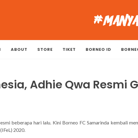
M
ABOUT
STORE
TIKET
BORNEO ID
BORNE
nesia, Adhie Qwa Resmi 
C
resmi beberapa hari lalu. Kini Borneo FC Samarinda kembali me
 (IFeL) 2020.