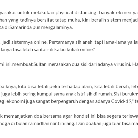
rakat untuk melakukan physical distancing, banyak elemen 
an yang tadinya bersifat tatap muka, kini beralih sistem menjadi 
sta di Samarinda pun mengalaminya.
, jadi sistemnya online. Pertamanya sih aneh, tapi lama-lama ya l
danya bisa lebih santai sih kalau kuliah online."
ni, membuat Sultan merasakan dua sisi dari adanya virus ini. Hal 
baiknya, kita bisa lebih peka terhadap alam, kita lebih bersih, l
juga lebih sering kumpul sama anak istri sih di rumah. Sisi burukn
Di segi ekonomi juga sangat berpengaruh dengan adanya Covid-19," t
k memanjatkan doa bersama agar kondisi ini bisa segera terlewat
oga di bulan ramadhan nanti hilang. Dan doakan juga biar bisa main