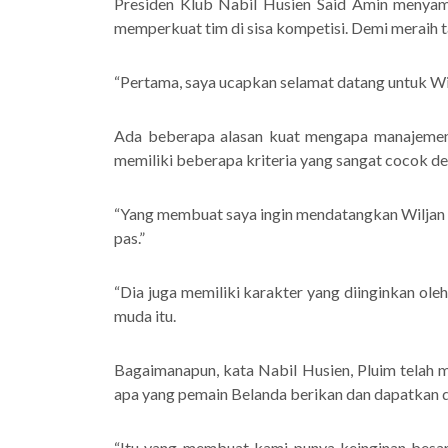
Presiden Klub Nabil Husien Said Amin menyam
memperkuat tim di sisa kompetisi. Demi meraih t
“Pertama, saya ucapkan selamat datang untuk Wil
Ada beberapa alasan kuat mengapa manajemen 
memiliki beberapa kriteria yang sangat cocok de
“Yang membuat saya ingin mendatangkan Wiljan 
pas.”
“Dia juga memiliki karakter yang diinginkan oleh
muda itu.
Bagaimanapun, kata Nabil Husien, Pluim telah 
apa yang pemain Belanda berikan dan dapatkan di l
“Itu yang membuat kami punya keinginan besar 