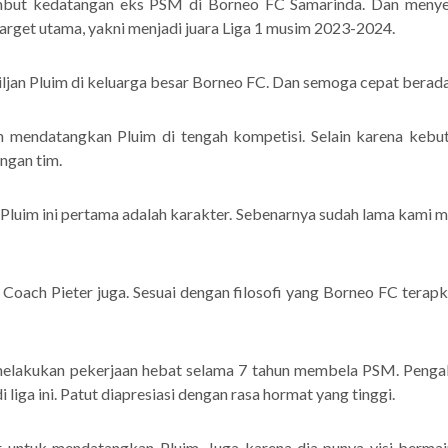
but kedatangan eks PSM di Borneo FC Samarinda. Dan menyeb
arget utama, yakni menjadi juara Liga 1 musim 2023-2024.
jan Pluim di keluarga besar Borneo FC. Dan semoga cepat beradap
mendatangkan Pluim di tengah kompetisi. Selain karena kebut
ngan tim.
Pluim ini pertama adalah karakter. Sebenarnya sudah lama kam
 Coach Pieter juga. Sesuai dengan filosofi yang Borneo FC terapk
melakukan pekerjaan hebat selama 7 tahun membela PSM. Pengal
iga ini. Patut diapresiasi dengan rasa hormat yang tinggi.
untuk mendatangkan Pluim. Juga karena dia punya visi bermain,