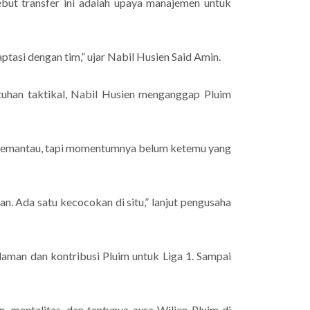
ut transfer ini adalah upaya manajemen untuk
tasi dengan tim,” ujar Nabil Husien Said Amin.
uhan taktikal, Nabil Husien menganggap Pluim
i memantau, tapi momentumnya belum ketemu yang
an. Ada satu kecocokan di situ,” lanjut pengusaha
aman dan kontribusi Pluim untuk Liga 1. Sampai
 mentalitas, dan tentunya aura Wiljan Pluim di