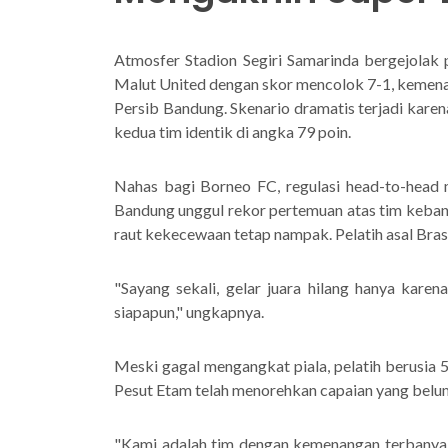
Atmosfer Stadion Segiri Samarinda bergejolak 
Malut United dengan skor mencolok 7-1, kemenan
Persib Bandung. Skenario dramatis terjadi kare
kedua tim identik di angka 79 poin.
Nahas bagi Borneo FC, regulasi head-to-head 
Bandung unggul rekor pertemuan atas tim kebang
raut kekecewaan tetap nampak. Pelatih asal Brasil
"Sayang sekali, gelar juara hilang hanya karen
siapapun," ungkapnya.
Meski gagal mengangkat piala, pelatih berusia
Pesut Etam telah menorehkan capaian yang belum 
"Kami adalah tim dengan kemenangan terbanyak