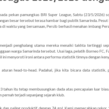
pada pekan pamungkas BRI Super League, Sabtu (23/5/2026) sor
gan besar tersebut terasa hambar bagi publik Samarinda. Pesut Et
na di waktu yang bersamaan, Persib berhasil menahan imbang Per
menjadi penghalang utama mereka menaiki takhta tertinggi se
gaan warga Samarinda tersebut. Usai laga, pelatih Borneo FC, F
 ini menyoroti ironi antara performa statistik timnya dengan keny
a aturan head-to-head. Padahal, jika kita bicara data statistik
 53 tahun itu tetap membusungkan dada atas pencapaian luar bia
pernah terjadi sepanjang sejarah klub.
 dan paling produktif dengan 74 gol. Kami memecahkan rekor 