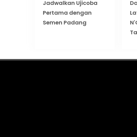
Jadwalkan Ujicoba
Da
Pertama dengan
La
Semen Padang
N'
Ta