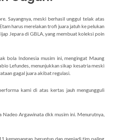
e. Sayangnya, meski berhasil unggul telak atas
am harus merelakan trofi juara jatuh ke pelukan
sijap Jepara di GBLA, yang membuat koleksi poin
pak bola Indonesia musim ini, mengingat Maung
abio Lefundes, menunjukkan sikap kesatria meski
ataan gagal juara akibat regulasi.
, performa kami di atas kertas jauh mengungguli
sa Nadeo Argawinata dkk musim ini. Menurutnya,
11 kemenangan beruntun dan menjadi tim paling