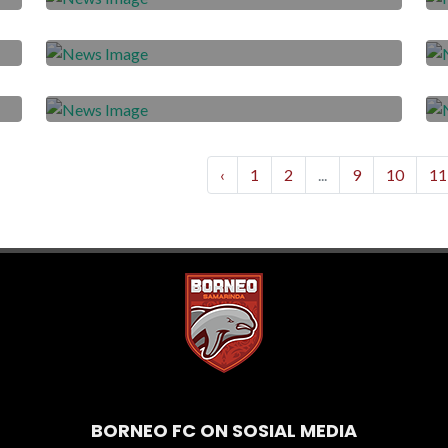
Duel Diego dan Sultan di Umpan
Silang
2020-07-11
Rindu Latihan Bersama
‹
1
2
...
9
10
11
BORNEO FC ON SOSIAL MEDIA