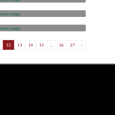
kunjungan dari Rusmadi
2020-07-08
Wongso
Kerinduan Dedi Hartono untuk
Kembali Merumput
12
13
14
15
...
26
27
›