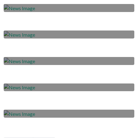
Liga
2020-05-16
Bahas Progam Latihan Pasca Libur
Lebaran
2020-05-15
Terens Senang Berbagi Tempat dengan
Dedi Hartono
2020-05-14
Wildansyah Rindu Akan Kebersamaan
dengan Tim
2020-05-13
Harapan Dedi di Tengah Terhentinya
Liga 1